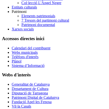
Col·lecció L'Àngel Negre
Entitats culturals
Patrimoni
Elements patrimonials
7 Tresors del partimoni cultural
Patrimoni documental
Xarxes socials
Accessos directes inici
Calendari del contribuent
Webs municipals
Telèfons d'interès
Plànol
Sistema d’Informació
Webs d'interès
Generalitat de Catalunya
Departament de Cultura
Diputació de Tarragona
Patrimoni Digital de Catalunya
Fundació Apel·les Fenosa
Vil·la Casals