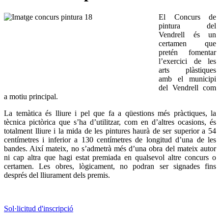
El Concurs de
pintura del
Vendrell és un
certamen que
pretén fomentar
l’exercici de les
arts plàstiques
amb el municipi
del Vendrell com
a motiu principal.
La temàtica és lliure i pel que fa a qüestions més pràctiques, la
tècnica pictòrica que s’ha d’utilitzar, com en d’altres ocasions, és
totalment lliure i la mida de les pintures haurà de ser superior a 54
centímetres i inferior a 130 centímetres de longitud d’una de les
bandes. Així mateix, no s’admetrà més d’una obra del mateix autor
ni cap altra que hagi estat premiada en qualsevol altre concurs o
certamen. Les obres, lògicament, no podran ser signades fins
després del lliurament dels premis.
Sol·licitud d'inscripció