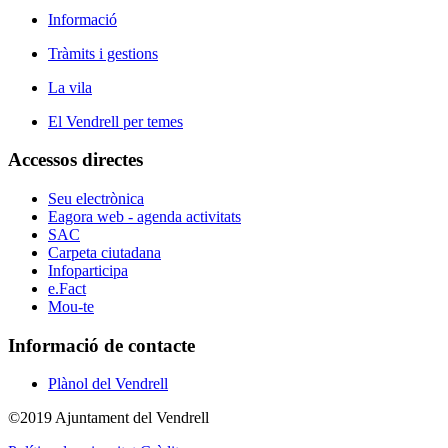
Informació
Tràmits i gestions
La vila
El Vendrell per temes
Accessos directes
Seu electrònica
Eagora web - agenda activitats
SAC
Carpeta ciutadana
Infoparticipa
e.Fact
Mou-te
Informació de contacte
Plànol del Vendrell
©2019 Ajuntament del Vendrell