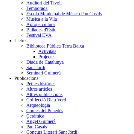
Auditori del Tívoli
Temporada
Escola Municipal de Música Pau Casals
Música a la Vila
Apropa cultura
Ballades d'Estiu
Festival EVA
Lletres
Biblioteca Pública Terra Baixa
Activitats
Projectes
Diada de Catalunya
Sant Jordi
Seminari Guimerà
Publicacions
Petites històries
Altres articles
Altres publicacions
Col·lecció Blau Verd
Arqueologia
Contes del Penedès
Ceràmica
Àngel Guimerà
Pau Casals
Concurs Literari Sant Jordi