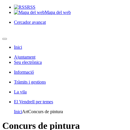
RSS
Mapa del web
Cercador avançat
Inici
Ajuntament
Seu electrònica
Informació
Tràmits i gestions
La vila
El Vendrell per temes
Inici
ArtConcurs de pintura
Concurs de pintura