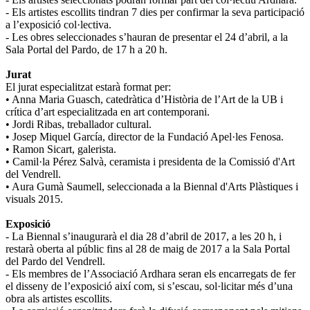
- Els artistes escollits tindran 7 dies per confirmar la seva participació
a l’exposició col·lectiva.
- Les obres seleccionades s’hauran de presentar el 24 d’abril, a la
Sala Portal del Pardo, de 17 h a 20 h.
Jurat
El jurat especialitzat estarà format per:
• Anna Maria Guasch, catedràtica d’Història de l’Art de la UB i
crítica d’art especialitzada en art contemporani.
• Jordi Ribas, treballador cultural.
• Josep Miquel García, director de la Fundació Apel·les Fenosa.
• Ramon Sicart, galerista.
• Camil·la Pérez Salvà, ceramista i presidenta de la Comissió d'Art
del Vendrell.
• Aura Gumà Saumell, seleccionada a la Biennal d'Arts Plàstiques i
visuals 2015.
Exposició
- La Biennal s’inaugurarà el dia 28 d’abril de 2017, a les 20 h, i
restarà oberta al públic fins al 28 de maig de 2017 a la Sala Portal
del Pardo del Vendrell.
- Els membres de l’Associació Ardhara seran els encarregats de fer
el disseny de l’exposició així com, si s’escau, sol·licitar més d’una
obra als artistes escollits.