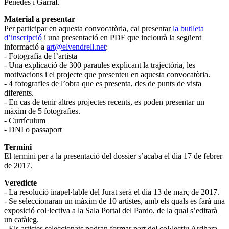
Penedès i Garraf.
Material a presentar
Per participar en aquesta convocatòria, cal presentar
la butlleta
d’inscripció
i una presentació en PDF que inclourà la següent
informació a
art@elvendrell.net
:
- Fotografia de l’artista
- Una explicació de 300 paraules explicant la trajectòria, les
motivacions i el projecte que presenteu en aquesta convocatòria.
- 4 fotografies de l’obra que es presenta, des de punts de vista
diferents.
- En cas de tenir altres projectes recents, es poden presentar un
màxim de 5 fotografies.
- Currículum
- DNI o passaport
Termini
El termini per a la presentació del dossier s’acaba el dia 17 de febrer
de 2017.
Veredicte
- La resolució inapel·lable del Jurat serà el dia 13 de març de 2017.
- Se seleccionaran un màxim de 10 artistes, amb els quals es farà una
exposició col·lectiva a la Sala Portal del Pardo, de la qual s’editarà
un catàleg.
- Els artistes seleccionats podran formar part del col·lectiu Ardhara.