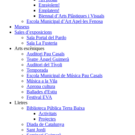
Enrajolem!
Emplatem!
Biennal d’Arts Plàstiques i Visuals
Escola Municipal d’Art Apel·les Fenosa
Museus
Sales d’exposicions
Sala Portal del Pardo
Sala La Fusteria
Arts escèniques
Auditori Pau Casals
Teatre Àngel Guimerà
Auditori del Tívoli
Temporada
Escola Municipal de Música Pau Casals
Música a la Vila
Apropa cultura
Ballades d'Estiu
Festival EVA
Lletres
Biblioteca Pública Terra Baixa
Activitats
Projectes
Diada de Catalunya
Sant Jordi