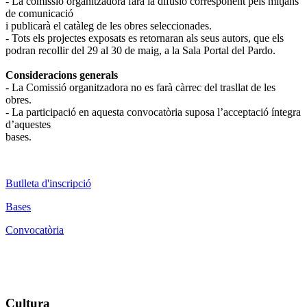
- La comissió organitzadora farà la difusió corresponent pels mitjans
de comunicació
i publicarà el catàleg de les obres seleccionades.
- Tots els projectes exposats es retornaran als seus autors, que els
podran recollir del 29 al 30 de maig, a la Sala Portal del Pardo.
Consideracions generals
- La Comissió organitzadora no es farà càrrec del trasllat de les
obres.
- La participació en aquesta convocatòria suposa l’acceptació íntegra
d’aquestes
bases.
Butlleta d'inscripció
Bases
Convocatòria
Cultura