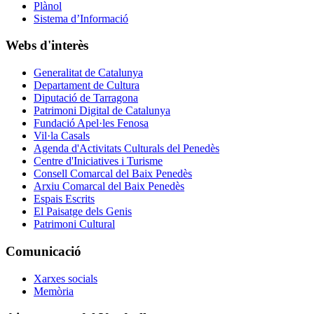
Plànol
Sistema d’Informació
Webs d'interès
Generalitat de Catalunya
Departament de Cultura
Diputació de Tarragona
Patrimoni Digital de Catalunya
Fundació Apel·les Fenosa
Vil·la Casals
Agenda d'Activitats Culturals del Penedès
Centre d'Iniciatives i Turisme
Consell Comarcal del Baix Penedès
Arxiu Comarcal del Baix Penedès
Espais Escrits
El Paisatge dels Genis
Patrimoni Cultural
Comunicació
Xarxes socials
Memòria