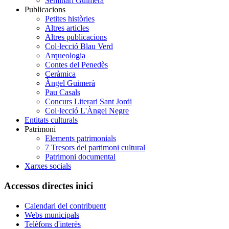
Seminari Guimerà
Publicacions
Petites històries
Altres articles
Altres publicacions
Col·lecció Blau Verd
Arqueologia
Contes del Penedès
Ceràmica
Àngel Guimerà
Pau Casals
Concurs Literari Sant Jordi
Col·lecció L'Àngel Negre
Entitats culturals
Patrimoni
Elements patrimonials
7 Tresors del partimoni cultural
Patrimoni documental
Xarxes socials
Accessos directes inici
Calendari del contribuent
Webs municipals
Telèfons d'interès