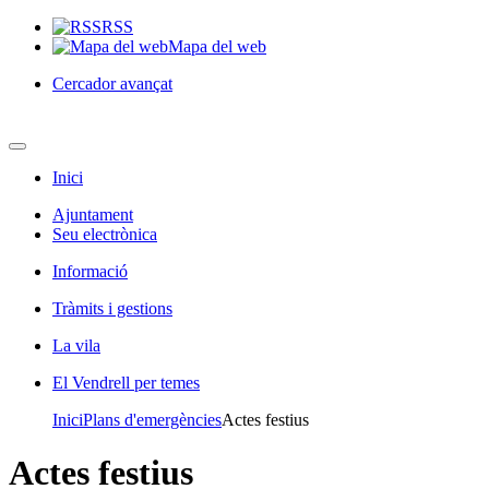
RSS
Mapa del web
Cercador avançat
Inici
Ajuntament
Seu electrònica
Informació
Tràmits i gestions
La vila
El Vendrell per temes
Inici
Plans d'emergències
Actes festius
Actes festius