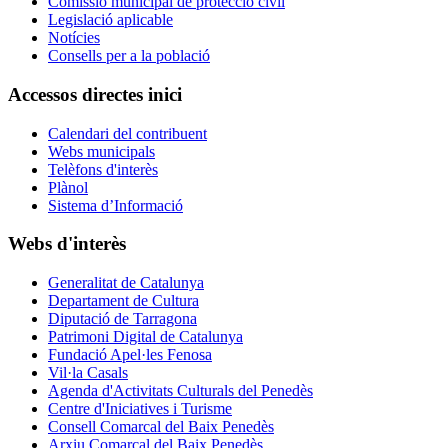
Comissió municipal de protecció civil
Legislació aplicable
Notícies
Consells per a la població
Accessos directes inici
Calendari del contribuent
Webs municipals
Telèfons d'interès
Plànol
Sistema d’Informació
Webs d'interès
Generalitat de Catalunya
Departament de Cultura
Diputació de Tarragona
Patrimoni Digital de Catalunya
Fundació Apel·les Fenosa
Vil·la Casals
Agenda d'Activitats Culturals del Penedès
Centre d'Iniciatives i Turisme
Consell Comarcal del Baix Penedès
Arxiu Comarcal del Baix Penedès