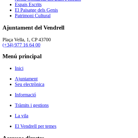
Espais Escrits
El Paisatge dels Genis
Patrimoni Cultural
Ajuntament del Vendrell
Plaça Vella, 1, CP 43700
(+34) 977 16 64 00
Menú principal
Inici
Ajuntament
Seu electrònica
Informació
Tràmits i gestions
La vila
El Vendrell per temes