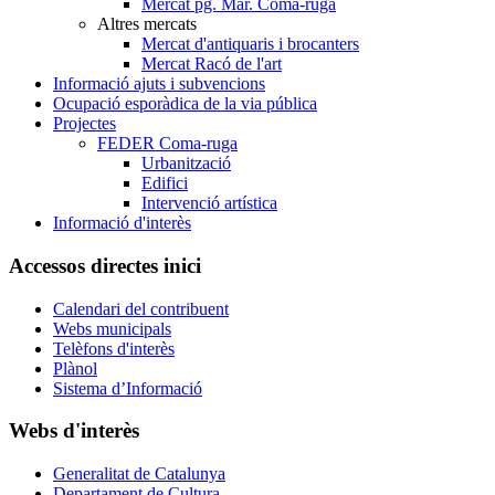
Mercat pg. Mar. Coma-ruga
Altres mercats
Mercat d'antiquaris i brocanters
Mercat Racó de l'art
Informació ajuts i subvencions
Ocupació esporàdica de la via pública
Projectes
FEDER Coma-ruga
Urbanització
Edifici
Intervenció artística
Informació d'interès
Accessos directes inici
Calendari del contribuent
Webs municipals
Telèfons d'interès
Plànol
Sistema d’Informació
Webs d'interès
Generalitat de Catalunya
Departament de Cultura