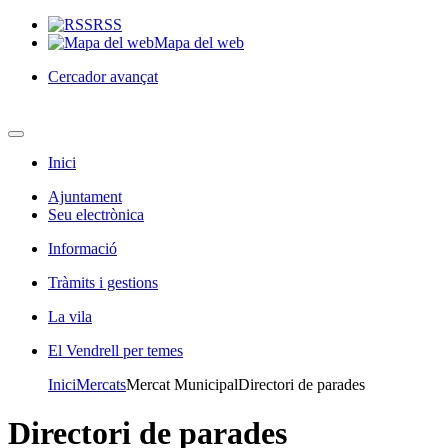
RSS
Mapa del web
Cercador avançat
Inici
Ajuntament
Seu electrònica
Informació
Tràmits i gestions
La vila
El Vendrell per temes
Inici
Mercats
Mercat MunicipalDirectori de parades
Directori de parades