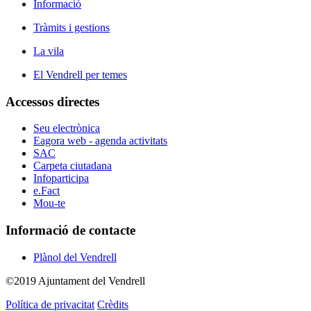
Informació
Tràmits i gestions
La vila
El Vendrell per temes
Accessos directes
Seu electrònica
Eagora web - agenda activitats
SAC
Carpeta ciutadana
Infoparticipa
e.Fact
Mou-te
Informació de contacte
Plànol del Vendrell
©2019 Ajuntament del Vendrell
Política de privacitat
Crèdits