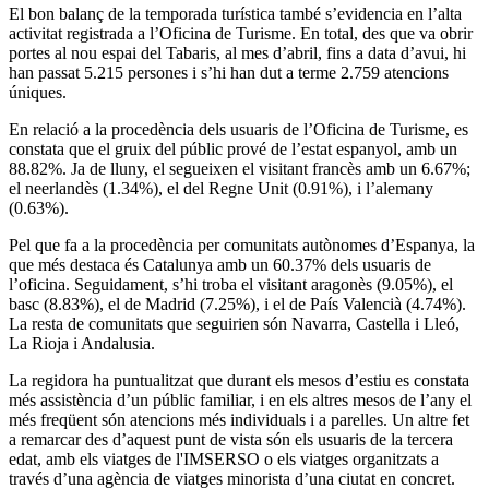
El bon balanç de la temporada turística també s’evidencia en l’alta
activitat registrada a l’Oficina de Turisme. En total, des que va obrir
portes al nou espai del Tabaris, al mes d’abril, fins a data d’avui, hi
han passat 5.215 persones i s’hi han dut a terme 2.759 atencions
úniques.
En relació a la procedència dels usuaris de l’Oficina de Turisme, es
constata que el gruix del públic prové de l’estat espanyol, amb un
88.82%. Ja de lluny, el segueixen el visitant francès amb un 6.67%;
el neerlandès (1.34%), el del Regne Unit (0.91%), i l’alemany
(0.63%).
Pel que fa a la procedència per comunitats autònomes d’Espanya, la
que més destaca és Catalunya amb un 60.37% dels usuaris de
l’oficina. Seguidament, s’hi troba el visitant aragonès (9.05%), el
basc (8.83%), el de Madrid (7.25%), i el de País Valencià (4.74%).
La resta de comunitats que seguirien són Navarra, Castella i Lleó,
La Rioja i Andalusia.
La regidora ha puntualitzat que durant els mesos d’estiu es constata
més assistència d’un públic familiar, i en els altres mesos de l’any el
més freqüent són atencions més individuals i a parelles. Un altre fet
a remarcar des d’aquest punt de vista són els usuaris de la tercera
edat, amb els viatges de l'IMSERSO o els viatges organitzats a
través d’una agència de viatges minorista d’una ciutat en concret.