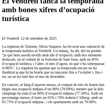
El Vendrell tanca la temporada
amb bones xifres d’ocupació
turística
El Vendrell, 12 de setembre de 2025
La regidora de Turisme, Silvia Vaquero, ha fet avui una valoració de
la temporada turística al Vendrell. Un balanç, ha dit, del tot positiu
“ja que hem assolit nivells molt alts d’ocupació, amb dos moments
destacats: un al voltant de la festivitat de Sant Joan, amb un 85%
d’ocupació turística, i l’altre, el mes d’agost, en què s’ha sobrepassat
el 86%”. La regidora ha apuntat que la temporada encara no ha
finalitzat ja que hi ha hotels que no tancaran fins a l’octubre i, fins i
tot, un no ho farà fins al mes de desembre.
En concret, al llarg d’aquests mesos, el conjunt de tots els hotels han
tingut una ocupació mitjana d’un 80% (78.69%), mentre que la dels
càmpings ha estat d’un 80% d’ocupació mitjana (77.58%). Amb un
percentatge menor, d’entre un 65% i 70% trobem l’Alberg -amb un
65.75% d’ocupació mitjana-, i els apartaments amb un 70.08%.