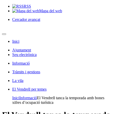
RSS
Mapa del web
Cercador avançat
Inici
Ajuntament
Seu electrònica
Informació
Tràmits i gestions
La vila
El Vendrell per temes
Inici
Informació
El Vendrell tanca la temporada amb bones
xifres d’ocupació turística